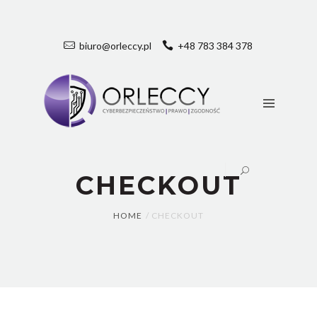
O
NAS
biuro@orleccy.pl
+48 783 384 378
OCHRONA
DANYCH
OSOBOWYCH
SZKOLENIA
VDA
TISAX
NIS2/KSC
CHECKOUT
KONTAKT
HOME
CHECKOUT