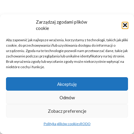
Zarządzaj zgodami plików
cookie
Aby zapewnić jak najlepsze wrażenia, korzystamy z technologii, takich jak pliki
cookie, do przechowywania i/lub uzyskiwania dostępu do informacji o
urządzeniu. Zgoda na te technologie pozwoli nam przetwarzać dane, takie jak
© 2025 Orleccy- Ochrona Danych Osobowych, TISAX, NIS2,
zachowanie podczas przeglądania lub unikalne identyfikatory na tej stronie.
Brak wyrażenia zgody lub wycofanie zgody może niekorzystnie wpłynąć na
Szkolenia ADO/IOD/DPO. All Rights Reserved.
niektóre cechy i funkcje.
Akceptuję
Odmów
Zobacz preferencje
Polityka plików cookies
RODO